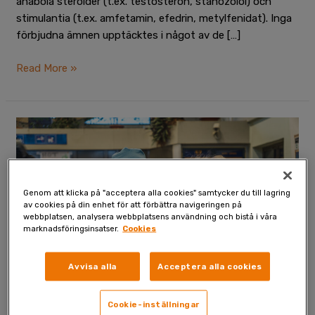
anabola steroider (t.ex. testosteron, stanozolol) och
stimulantia (t.ex. amfetamin, efedrin, metylfenidat). Inga
förbjudna ämnen upptäcktes i något av de […]
Read More »
Fida
sträcker
ut
en
hjälpande
Genom att klicka på "acceptera alla cookies" samtycker du till lagring
av cookies på din enhet för att förbättra navigeringen på
hand
webbplatsen, analysera webbplatsens användning och bistå i våra
i
marknadsföringsinsatser.
Cookies
Ukraina
och
Avvisa alla
Acceptera alla cookies
vid
den
Cookie-inställningar
ukrainska