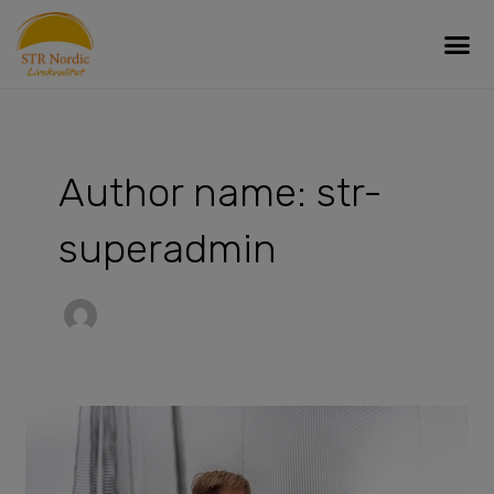
Skip
Me
to
content
Post
pagination
Author name: str-
superadmin
Regelbundna
antidopingtester
bekräftar