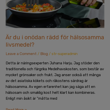
hälsosamma
livsmedel?
Är du i onödan rädd för hälsosamma
livsmedel?
Leave a Comment
/
Blog
/
str-superadmin
Detta är näringsexperten Juhana Harju. Jag stöder den
traditionella och färgrika Medelhavskosten, som består av
mycket grönsaker och frukt. Jag anser också att många
av det asiatiska kökets och råkostens särdrag är
hälsosamma. Av egen erfarenhet kan jag säga att en
hälsosam och smaklig kost helt klart kan kombineras.
Enligt min åsikt är ”måtta med
Read More »