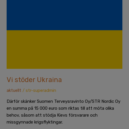
stöder
Ukraina
Vi stöder Ukraina
aktuellt
/
str-superadmin
Därför skänker Suomen Terveysravinto Oy/STR Nordic Oy
en summa på 15 000 euro som riktas till att möta olika
behov, såsom att stödja Kievs försvarare och
missgynnade krigsflyktingar.