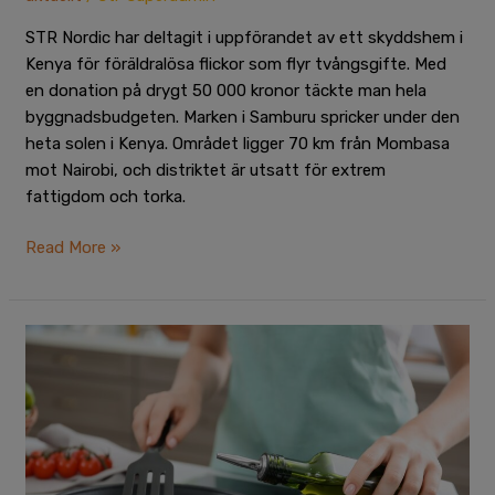
STR Nordic har deltagit i uppförandet av ett skyddshem i
Kenya för föräldralösa flickor som flyr tvångsgifte. Med
en donation på drygt 50 000 kronor täckte man hela
byggnadsbudgeten. Marken i Samburu spricker under den
heta solen i Kenya. Området ligger 70 km från Mombasa
mot Nairobi, och distriktet är utsatt för extrem
fattigdom och torka.
Read More »
Är
du
i
onödan
rädd
för