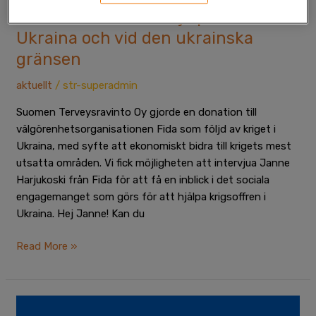
gränsen
Fida sträcker ut en hjälpande hand i
Ukraina och vid den ukrainska
gränsen
aktuellt
/
str-superadmin
Suomen Terveysravinto Oy gjorde en donation till
välgörenhetsorganisationen Fida som följd av kriget i
Ukraina, med syfte att ekonomiskt bidra till krigets mest
utsatta områden. Vi fick möjligheten att intervjua Janne
Harjukoski från Fida för att få en inblick i det sociala
engagemanget som görs för att hjälpa krigsoffren i
Ukraina. Hej Janne! Kan du
Read More »
Vi