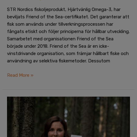
STR Nordics fiskoljeprodukt, Hjärtvänlig Omega-3, har
beviljats Friend of the Sea-certifikatet. Det garanterar att
fisk som används under tillverkningsprocessen har
fångats etiskt och följer principerna för hållbar utveckling.
Samarbetet med organisationen Friend of the Sea
började under 2018. Friend of the Sea är en icke-
vinstdrivande organisation, som främjar hållbart fiske och
användning av selektiva fiskemetoder. Dessutom
Read More »
Hjärtvänlig
Omega-
3
har
fått
det