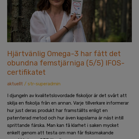
obundna
femstjärniga
(5/5)
IFOS-
certifikatet
Hjärtvänlig Omega-3 har fått det
obundna femstjärniga (5/5) IFOS-
certifikatet
aktuellt
/
str-superadmin
I djungeln av kvalitetslovordade fiskoljor är det svårt att
skilja en fiskolja från en annan. Varje tillverkare informerar
hur just deras produkt har framställts enligt en
patenterad metod och hur även kapslarna är näst intill
sprittande färska. Man kan få klarhet i saken mycket
enkelt genom att testa om man får fisksmakande