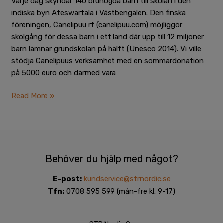
Varje dag skyndar 140 brunögda barn till skolan i den
indiska byn Ateswartala i Västbengalen. Den finska
föreningen, Canelipuu rf (canelipuu.com) möjliggör
skolgång för dessa barn i ett land där upp till 12 miljoner
barn lämnar grundskolan på hälft (Unesco 2014). Vi ville
stödja Canelipuus verksamhet med en sommardonation
på 5000 euro och därmed vara
Read More »
Behöver du hjälp med något?
E-post:
kundservice@strnordic.se
Tfn:
0708 595 599 (mån-fre kl. 9-17)