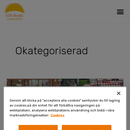
Skip
Me
to
content
Okategoriserad
Dopingtestade
produkter
–
Genom att klicka på "acceptera alla cookies" samtycker du till lagring
Alla
av cookies på din enhet för att förbättra navigeringen på
produkter
webbplatsen, analysera webbplatsens användning och bistå i våra
marknadsföringsinsatser.
Cookies
har
fått