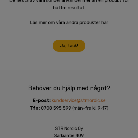
De flesta av våra kunder använder mer än en produkt för
bättre resultat.
Läs mer om våra andra produkter här
Ja, tack!
Behöver du hjälp med något?
E-post:
kundservice@strnordic.se
Tfn:
0708 595 599 (mån-fre kl. 9-17)
STR Nordic Oy
Sarkiantie 409