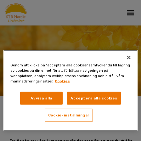
Skip
Me
to
content
Tack för din beställning!
Genom att klicka på "acceptera alla cookies" samtycker du till lagring
av cookies på din enhet för att förbättra navigeringen på
webbplatsen, analysera webbplatsens användning och bistå i våra
marknadsföringsinsatser.
Cookies
Avvisa alla
Acceptera alla cookies
Cookie-inställningar
Vi behandlar din beställning och skickar ditt paket så snart
som möjligt. Vanligtvis kommer paketet inom 14 dagar.