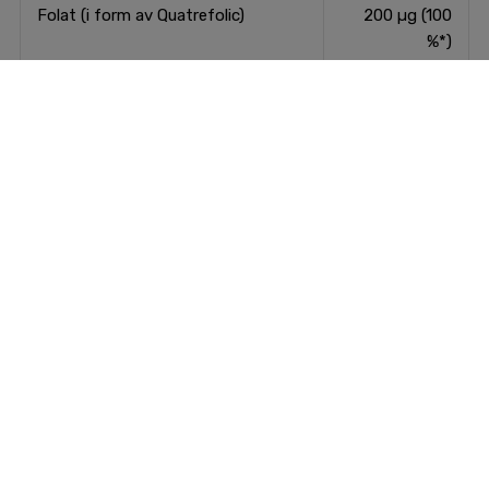
Folat (i form av Quatrefolic)
200 µg (100
%*)
Kolin
20 mg
Inositol
20 mg
C-vitamin
120 mg (150
%*)
PABA
20 mg
* % av referensvärdet för dagligt intag
Ursprungsland: Norge
Tillverkare: STR Nordic
Användning