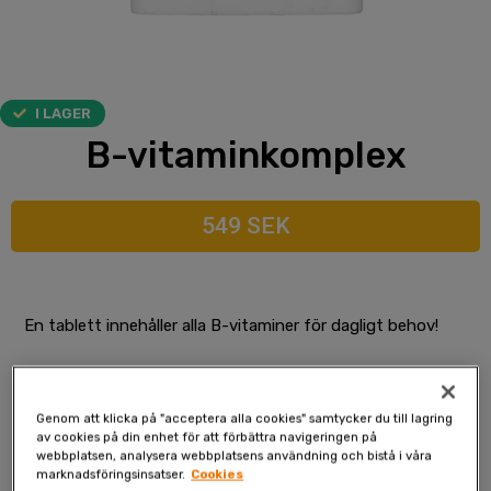
I LAGER
B-vitamin­komplex
549 SEK
En tablett innehåller alla B-vitaminer för dagligt behov!
B-vitaminprodukten är ett utmärkt vitamintillskott för att
stödja vardagen. B2, B3, B5, B6, B12 och C-vitamin
Genom att klicka på "acceptera alla cookies" samtycker du till lagring
hjälper till att minska trötthet och utmattning. Dessutom
av cookies på din enhet för att förbättra navigeringen på
är vitamin B1 och Biotin involverat i kroppens
webbplatsen, analysera webbplatsens användning och bistå i våra
marknadsföringsinsatser.
Cookies
energiomsättning. Produktens näringsvärde påverkar