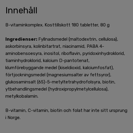
Innehåll
B-vitaminkomplex. Kosttillskott 180 tabletter, 80 g
Ingredienser:
Fyllnadsmedel (maltodextrin, cellulosa),
askorbinsyra, kolinbitartrat, niacinamid, PABA 4-
aminobensoesyra, inositol, riboflavin, pyridoxinhydroklorid,
tiaminhydroklorid, kalcium D-pantotenat,
klumförebyggande medel (kiseldioxid, kalciumfosfat),
förtjockningsmedel (magnesiumsalter av fettsyror),
glukosaminsalt (6S)-5-metyltetrahydrofolsyra, biotin,
ytbehandlingsmedel (hydroxipropylmetylcellulosa),
metylkobalamin.
B-vitamin, C-vitamin, biotin och folat har inte sitt ursprung
i Norge.