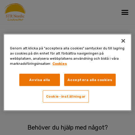
Skip
Me
to
content
Genom att klicka på "acceptera alla cookies" samtycker du till lagring
av cookies på din enhet för att förbättra navigeringen på
webbplatsen, analysera webbplatsens användning och bistå i våra
Ett fel inträffade under
marknadsföringsinsatser.
Cookies
behandlingen av din beställning.
Avvisa alla
Acceptera alla cookies
Cookie-inställningar
Behöver du hjälp med något?