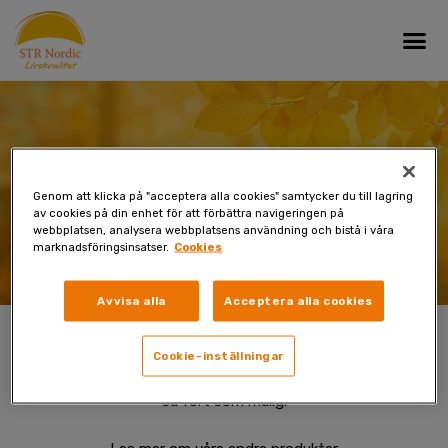
Skip
Me
to
content
Takk for din bestilling!
Genom att klicka på "acceptera alla cookies" samtycker du till lagring
av cookies på din enhet för att förbättra navigeringen på
webbplatsen, analysera webbplatsens användning och bistå i våra
marknadsföringsinsatser.
Cookies
Avvisa alla
Acceptera alla cookies
Cookie-inställningar
Vi er i gang med å prossesere din ordre og vil sende din pakke
så fort som mulig.