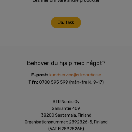
Les mer om våre andre produkter
Ja, takk
Behöver du hjälp med något?
E-post:
kundservice@strnordic.se
Tfn:
0708 595 599 (mån-fre kl. 9-17)
STR Nordic Oy
Sarkiantie 409
38200 Sastamala, Finland
Organisationsnummer: 2892826-5, Finland
(VAT FI28928265)